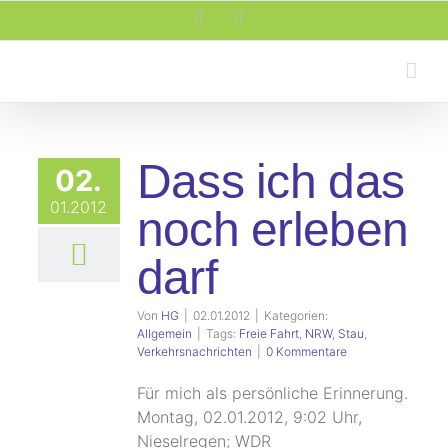
Zum
Facebook
Rss
Inhalt
springen
Dass ich das
02.
01.2012
noch erleben
darf
Von
HG
|
02.01.2012
|
Kategorien:
Allgemein
|
Tags:
Freie Fahrt
,
NRW
,
Stau
,
Verkehrsnachrichten
|
0 Kommentare
Für mich als persönliche Erinnerung.
Montag, 02.01.2012, 9:02 Uhr,
Nieselregen; WDR