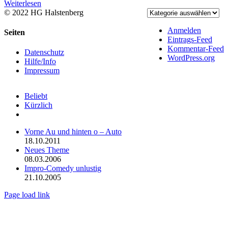
Weiterlesen
© 2022 HG Halstenberg
Facebook
Rss
Anmelden
Toggle
Seiten
Eintrags-Feed
Sliding
Kommentar-Feed
Bar
Datenschutz
WordPress.org
Area
Hilfe/Info
Impressum
Beliebt
Kürzlich
Kommentare
Vorne Au und hinten o – Auto
18.10.2011
Neues Theme
08.03.2006
Impro-Comedy unlustig
21.10.2005
Page load link
Nach
oben