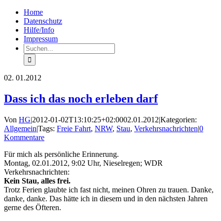
Zum
Facebook
Rss
Home
Inhalt
Datenschutz
springen
Hilfe/Info
Impressum
Suche
nach:
02.
01.2012
Dass ich das noch erleben darf
Von
HG
|
2012-01-02T13:10:25+02:00
02.01.2012
|
Kategorien:
Allgemein
|
Tags:
Freie Fahrt
,
NRW
,
Stau
,
Verkehrsnachrichten
|
0
Kommentare
Für mich als persönliche Erinnerung.
Montag, 02.01.2012, 9:02 Uhr, Nieselregen; WDR
Verkehrsnachrichten:
Kein Stau, alles frei.
Trotz Ferien glaubte ich fast nicht, meinen Ohren zu trauen. Danke,
danke, danke. Das hätte ich in diesem und in den nächsten Jahren
gerne des Öfteren.