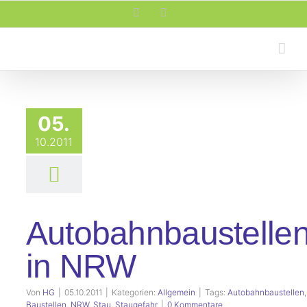
Zum
Facebook
Rss
Inhalt
springen
05.
10.2011
Autobahnbaustelle
in NRW
Von
HG
|
05.10.2011
|
Kategorien:
Allgemein
|
Tags:
Autobahnbaustellen
,
Baustellen
,
NRW
,
Stau
,
Staugefahr
|
0 Kommentare