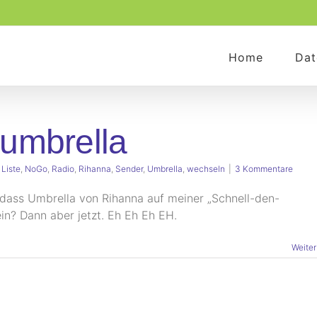
Home
Dat
umbrella
:
Liste
,
NoGo
,
Radio
,
Rihanna
,
Sender
,
Umbrella
,
wechseln
|
3 Kommentare
 dass Umbrella von Rihanna auf meiner „Schnell-den-
in? Dann aber jetzt. Eh Eh Eh EH.
Weiter