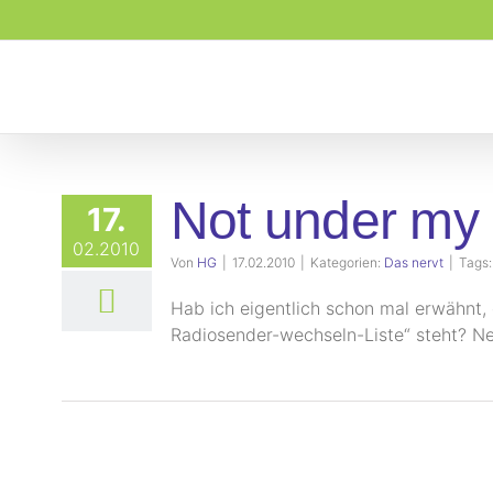
Zum
Inhalt
springen
Not under my 
17.
02.2010
Von
HG
|
17.02.2010
|
Kategorien:
Das nervt
|
Tags
Hab ich eigentlich schon mal erwähnt,
Radiosender-wechseln-Liste“ steht? Ne