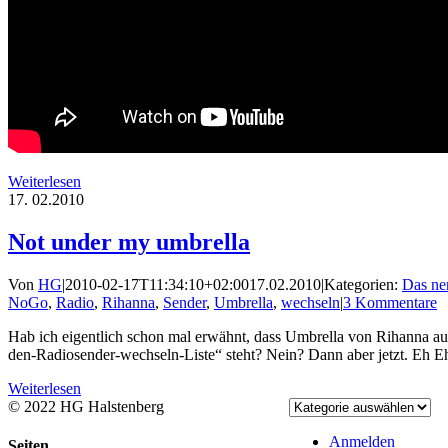
Weiterlesen
17.
02.2010
Not under my umbrella
Von
HG
|
2010-02-17T11:34:10+02:00
17.02.2010
|
Kategorien:
Das ne
NoGo
,
Radio
,
Rihanna
,
Sender
,
Umbrella
,
wechseln
|
3 Kommentare
Hab ich eigentlich schon mal erwähnt, dass Umbrella von Rihanna au
den-Radiosender-wechseln-Liste“ steht? Nein? Dann aber jetzt. Eh 
Weiterlesen
© 2022 HG Halstenberg
Facebook
Rss
Anmelden
Toggle
Seiten