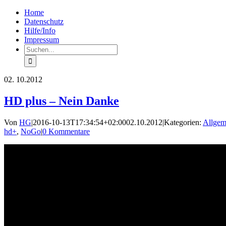
Zum
Facebook
Rss
Home
Inhalt
Datenschutz
springen
Hilfe/Info
Impressum
Suche
nach:
02.
10.2012
HD plus – Nein Danke
Von
HG
|
2016-10-13T17:34:54+02:00
02.10.2012
|
Kategorien:
Allgem
hd+
,
NoGo
|
0 Kommentare