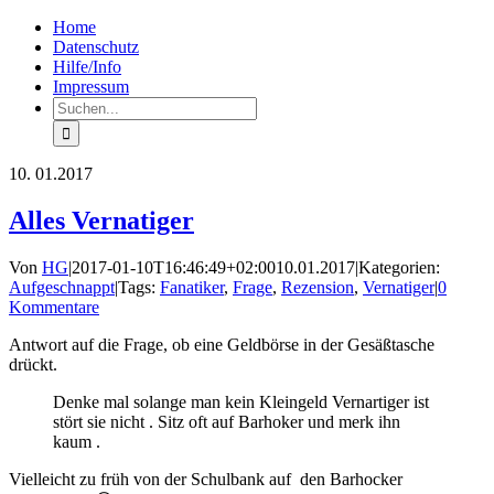
Zum
Facebook
Rss
Home
Inhalt
Datenschutz
springen
Hilfe/Info
Impressum
Suche
nach:
10.
01.2017
Alles Vernatiger
Von
HG
|
2017-01-10T16:46:49+02:00
10.01.2017
|
Kategorien:
Aufgeschnappt
|
Tags:
Fanatiker
,
Frage
,
Rezension
,
Vernatiger
|
0
Kommentare
Antwort auf die Frage, ob eine Geldbörse in der Gesäßtasche
drückt.
Denke mal solange man kein Kleingeld Vernartiger ist
stört sie nicht . Sitz oft auf Barhoker und merk ihn
kaum .
Vielleicht zu früh von der Schulbank auf den Barhocker