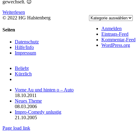
gewechselt. 😉
Weiterlesen
© 2022 HG Halstenberg
Facebook
Rss
Anmelden
Toggle
Seiten
Eintrags-Feed
Sliding
Kommentar-Feed
Bar
Datenschutz
WordPress.org
Area
Hilfe/Info
Impressum
Beliebt
Kürzlich
Kommentare
Vorne Au und hinten o – Auto
18.10.2011
Neues Theme
08.03.2006
Impro-Comedy unlustig
21.10.2005
Page load link
Nach