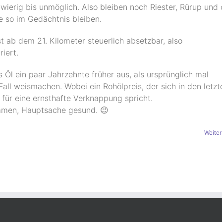
hwierig bis unmöglich. Also bleiben noch Riester, Rürup und 
 so im Gedächtnis bleiben.
t ab dem 21. Kilometer steuerlich absetzbar, also
iert.
Öl ein paar Jahrzehnte früher aus, als ursprünglich mal
Fall weismachen. Wobei ein Rohölpreis, der sich in den letzt
 für eine ernsthafte Verknappung spricht.
ommen, Hauptsache gesund. 😉
Weiter