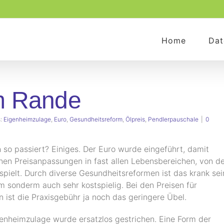
Home
Dat
m Rande
s:
Eigenheimzulage
,
Euro
,
Gesundheitsreform
,
Ölpreis
,
Pendlerpauschale
|
0
h so passiert? Einiges. Der Euro wurde eingeführt, damit
n Preisanpassungen in fast allen Lebensbereichen, von de
espielt. Durch diverse Gesundheitsreformen ist das krank sei
m sonderm auch sehr kostspielig. Bei den Preisen für
 ist die Praxisgebühr ja noch das geringere Übel.
enheimzulage wurde ersatzlos gestrichen. Eine Form der