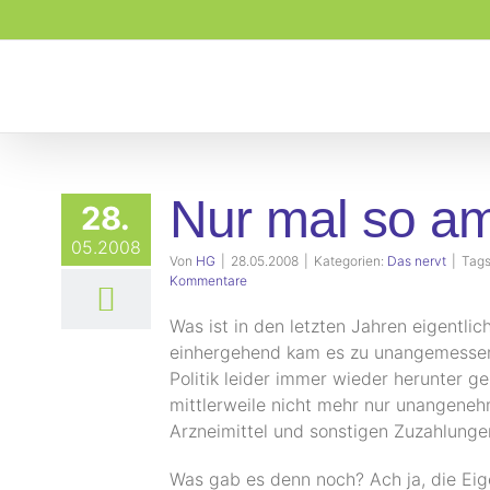
Zum
Inhalt
springen
Nur mal so a
28.
05.2008
Von
HG
|
28.05.2008
|
Kategorien:
Das nervt
|
Tag
Kommentare
Was ist in den letzten Jahren eigentlic
einhergehend kam es zu unangemessene
Politik leider immer wieder herunter g
mittlerweile nicht mehr nur unangeneh
Arzneimittel und sonstigen Zuzahlungen
Was gab es denn noch? Ach ja, die Eig