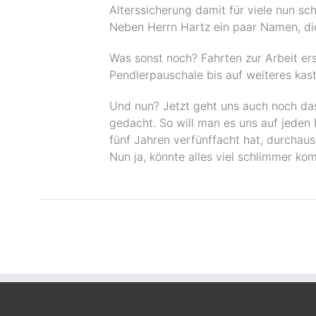
Alterssicherung damit für viele nun sc
Neben Herrn Hartz ein paar Namen, die
Was sonst noch? Fahrten zur Arbeit ers
Pendlerpauschale bis auf weiteres kastr
Und nun? Jetzt geht uns auch noch das 
gedacht. So will man es uns auf jeden 
fünf Jahren verfünffacht hat, durchaus
Nun ja, könnte alles viel schlimmer k