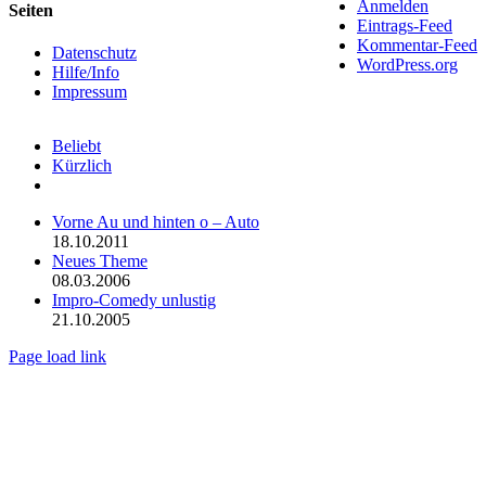
Anmelden
Toggle
Seiten
Eintrags-Feed
Sliding
Kommentar-Feed
Bar
Datenschutz
WordPress.org
Area
Hilfe/Info
Impressum
Beliebt
Kürzlich
Kommentare
Vorne Au und hinten o – Auto
18.10.2011
Neues Theme
08.03.2006
Impro-Comedy unlustig
21.10.2005
Page load link
Nach
oben