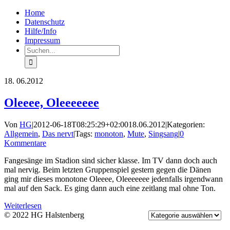
Zum
Facebook
Rss
Home
Inhalt
Datenschutz
springen
Hilfe/Info
Impressum
Suche
nach:
18.
06.2012
Oleeee, Oleeeeeee
Von
HG
|
2012-06-18T08:25:29+02:00
18.06.2012
|
Kategorien:
Allgemein
,
Das nervt
|
Tags:
monoton
,
Mute
,
Singsang
|
0
Kommentare
Fangesänge im Stadion sind sicher klasse. Im TV dann doch auch
mal nervig. Beim letzten Gruppenspiel gestern gegen die Dänen
ging mir dieses monotone Oleeee, Oleeeeeee jedenfalls irgendwann
mal auf den Sack. Es ging dann auch eine zeitlang mal ohne Ton.
Weiterlesen
© 2022 HG Halstenberg
Facebook
Rss