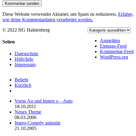
Diese Website verwendet Akismet, um Spam zu reduzieren.
Erfahre,
wie deine Kommentardaten verarbeitet werden.
© 2022 HG Halstenberg
Facebook
Rss
Anmelden
Toggle
Seiten
Eintrags-Feed
Sliding
Kommentar-Feed
Bar
Datenschutz
WordPress.org
Area
Hilfe/Info
Impressum
Beliebt
Kürzlich
Kommentare
Vorne Au und hinten o – Auto
18.10.2011
Neues Theme
08.03.2006
Impro-Comedy unlustig
21.10.2005