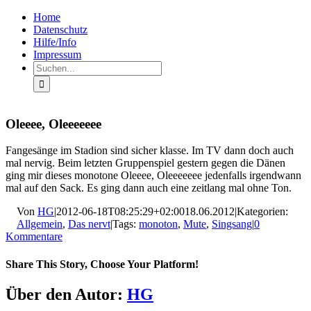
Zum
Facebook
Rss
Home
Inhalt
Datenschutz
springen
Hilfe/Info
Impressum
Suche
nach:
Oleeee, Oleeeeeee
Fangesänge im Stadion sind sicher klasse. Im TV dann doch auch
mal nervig. Beim letzten Gruppenspiel gestern gegen die Dänen
ging mir dieses monotone Oleeee, Oleeeeeee jedenfalls irgendwann
mal auf den Sack. Es ging dann auch eine zeitlang mal ohne Ton.
Von
HG
|
2012-06-18T08:25:29+02:00
18.06.2012
|
Kategorien:
Allgemein
,
Das nervt
|
Tags:
monoton
,
Mute
,
Singsang
|
0
Kommentare
Share This Story, Choose Your Platform!
Facebook
X
LinkedIn
Pinterest
E-
Über den Autor:
HG
Mail