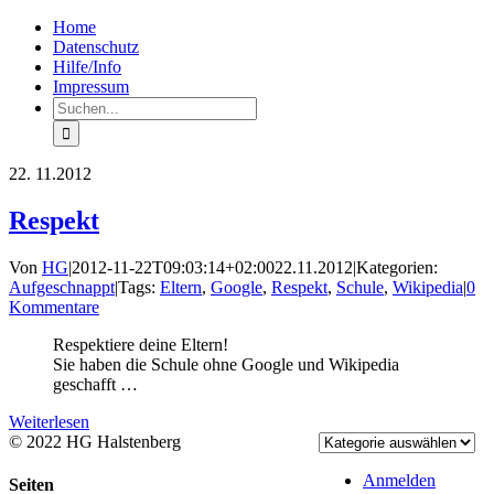
Zum
Facebook
Rss
Home
Inhalt
Datenschutz
springen
Hilfe/Info
Impressum
Suche
nach:
22.
11.2012
Respekt
Von
HG
|
2012-11-22T09:03:14+02:00
22.11.2012
|
Kategorien:
Aufgeschnappt
|
Tags:
Eltern
,
Google
,
Respekt
,
Schule
,
Wikipedia
|
0
Kommentare
Respektiere deine Eltern!
Sie haben die Schule ohne Google und Wikipedia
geschafft …
Weiterlesen
© 2022 HG Halstenberg
Facebook
Rss
Anmelden
Toggle
Seiten