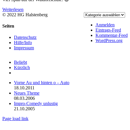
Weiterlesen
© 2022 HG Halstenberg
Facebook
Rss
Anmelden
Toggle
Seiten
Eintrags-Feed
Sliding
Kommentar-Feed
Bar
Datenschutz
WordPress.org
Area
Hilfe/Info
Impressum
Beliebt
Kürzlich
Kommentare
Vorne Au und hinten o – Auto
18.10.2011
Neues Theme
08.03.2006
Impro-Comedy unlustig
21.10.2005
Page load link
Nach
oben