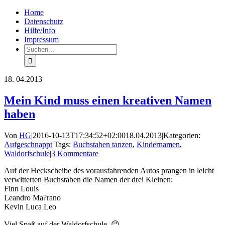
Zum
Facebook
Rss
Home
Inhalt
Datenschutz
springen
Hilfe/Info
Impressum
Suche
nach:
18.
04.2013
Mein Kind muss einen kreativen Namen
haben
Von
HG
|
2016-10-13T17:34:52+02:00
18.04.2013
|
Kategorien:
Aufgeschnappt
|
Tags:
Buchstaben tanzen
,
Kindernamen
,
Waldorfschule
|
3 Kommentare
Auf der Heckscheibe des vorausfahrenden Autos prangen in leicht
verwitterten Buchstaben die Namen der drei Kleinen:
Finn Louis
Leandro Ma?rano
Kevin Luca Leo
Viel Spaß auf der Waldorfschule. 😉