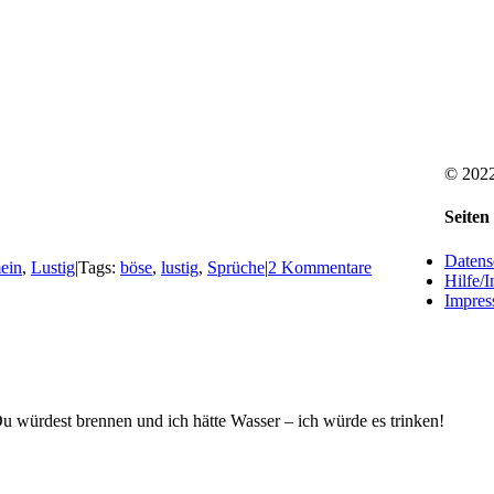
© 2022
Faceb
Rss
Toggle
Seiten
Sliding
Bar
Datens
ein
,
Lustig
|
Tags:
böse
,
lustig
,
Sprüche
|
2 Kommentare
Area
Hilfe/I
Impre
Du würdest brennen und ich hätte Wasser – ich würde es trinken!