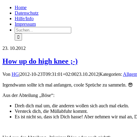
Zum
Facebook
Rss
Home
Inhalt
Datenschutz
springen
Hilfe/Info
Impressum
Suche
nach:
23.
10.2012
How up do high knee ;-)
Von
HG
|
2012-10-23T09:31:01+02:00
23.10.2012
|
Kategorien:
Allgem
Irgendwann sollte ich mal anfangen, coole Sprüche zu sammeln. 😎
Aus der Abteilung „Böse“:
Dreh dich mal um, die anderen wollen sich auch mal ekeln.
Versteck dich, die Müllabfuhr kommt.
Es ist nicht so, dass ich Dich hasse! Aber nehmen wir mal an, 