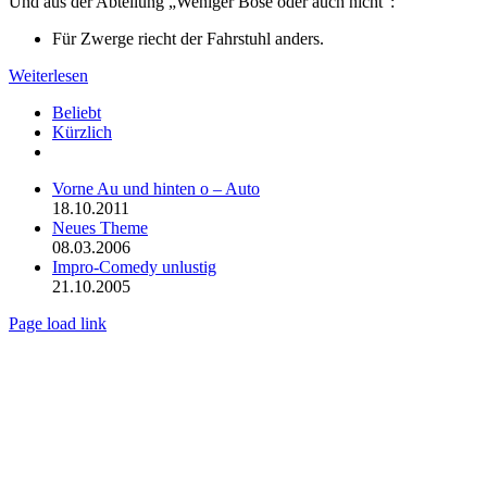
Und aus der Abteilung „Weniger Böse oder auch nicht“:
Für Zwerge riecht der Fahrstuhl anders.
Weiterlesen
Beliebt
Kürzlich
Kommentare
Vorne Au und hinten o – Auto
18.10.2011
Neues Theme
08.03.2006
Impro-Comedy unlustig
21.10.2005
Page load link
Nach
oben