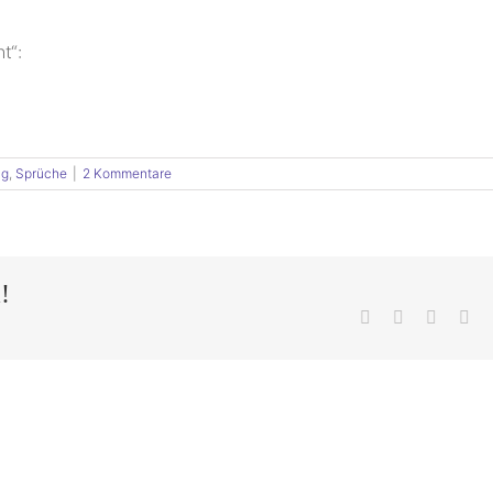
t“:
ig
,
Sprüche
|
2 Kommentare
!
Facebook
X
LinkedI
Pin