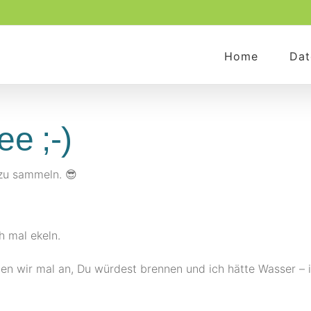
Home
Dat
e ;-)
 zu sammeln. 😎
h mal ekeln.
men wir mal an, Du würdest brennen und ich hätte Wasser – 