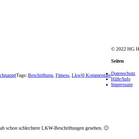
© 2022 HG Ha
Facebook
Rss
Toggle
Seiten
Sliding
Bar
Datenschutz
chnappt
|
Tags:
Beschriftung
,
Fitness
,
Lkw
|
0 Kommentare
Area
Hilfe/Info
Impressum
ab schon schlechtere LKW-Beschriftungen gesehen. 🙂