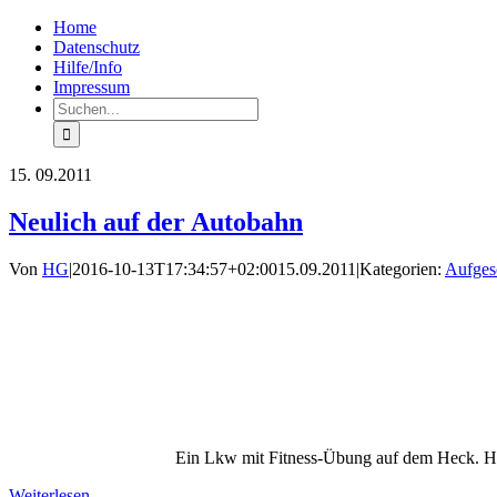
Zum
Facebook
Rss
Home
Inhalt
Datenschutz
springen
Hilfe/Info
Impressum
Suche
nach:
15.
09.2011
Neulich auf der Autobahn
Von
HG
|
2016-10-13T17:34:57+02:00
15.09.2011
|
Kategorien:
Aufges
Ein Lkw mit Fitness-Übung auf dem Heck. H
Weiterlesen