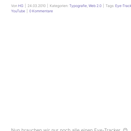
Von
HG
|
24.03.2010
|
Kategorien:
Typografie
,
Web 2.0
|
Tags:
Eye-Track
YouTube
|
0 Kommentare
Nun brauchen wir nur noch alle einen Eye-Tracker. 😉