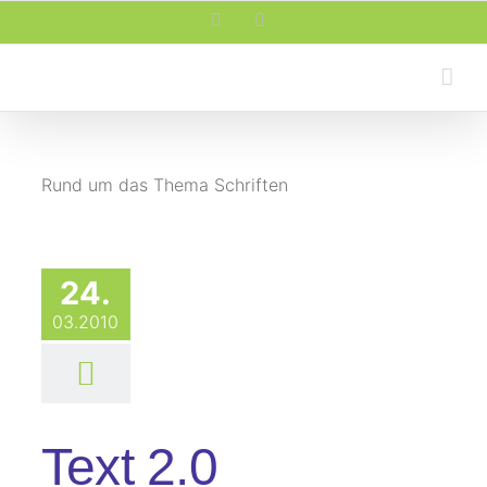
Zum
Facebook
Rss
Inhalt
springen
Rund um das Thema Schriften
24.
03.2010
Text 2.0