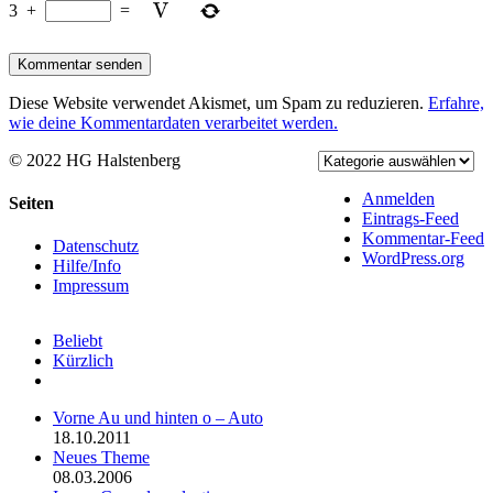
3
+
=
Diese Website verwendet Akismet, um Spam zu reduzieren.
Erfahre,
wie deine Kommentardaten verarbeitet werden.
© 2022 HG Halstenberg
Facebook
Rss
Anmelden
Toggle
Seiten
Eintrags-Feed
Sliding
Kommentar-Feed
Bar
Datenschutz
WordPress.org
Area
Hilfe/Info
Impressum
Beliebt
Kürzlich
Kommentare
Vorne Au und hinten o – Auto
18.10.2011
Neues Theme
08.03.2006