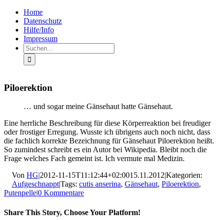
Zum
Facebook
Rss
Home
Inhalt
Datenschutz
springen
Hilfe/Info
Impressum
Suche
nach:
Piloerektion
… und sogar meine Gänsehaut hatte Gänsehaut.
Eine herrliche Beschreibung für diese Körperreaktion bei freudiger
oder frostiger Erregung. Wusste ich übrigens auch noch nicht, dass
die fachlich korrekte Bezeichnung für Gänsehaut Piloerektion heißt.
So zumindest schreibt es ein Autor bei Wikipedia. Bleibt noch die
Frage welches Fach gemeint ist. Ich vermute mal Medizin.
Von
HG
|
2012-11-15T11:12:44+02:00
15.11.2012
|
Kategorien:
Aufgeschnappt
|
Tags:
cutis anserina
,
Gänsehaut
,
Piloerektion
,
Putenpelle
|
0 Kommentare
Share This Story, Choose Your Platform!