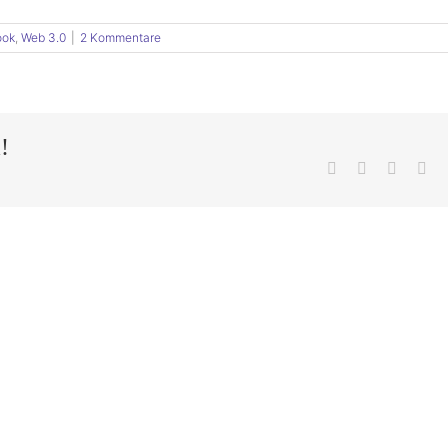
ook
,
Web 3.0
|
2 Kommentare
!
Facebook
X
LinkedI
Pin