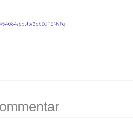
69454084/posts/2pbDJTENvFq
 Kommentar