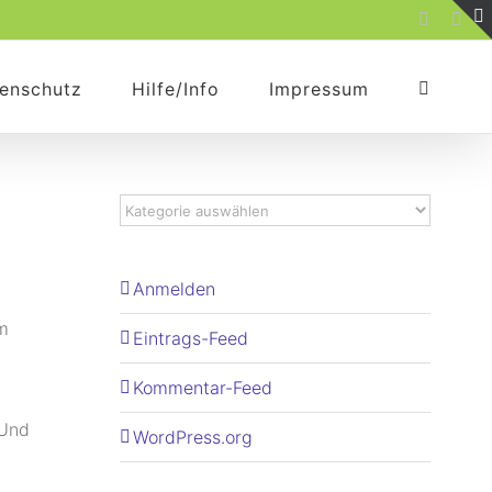
Faceboo
Rss
enschutz
Hilfe/Info
Impressum
Anmelden
m
Eintrags-Feed
Kommentar-Feed
 Und
WordPress.org