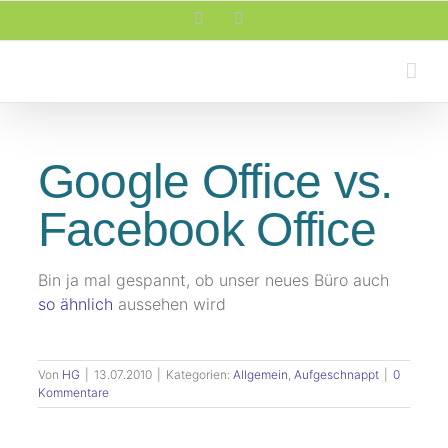
Zum
Facebook
Rss
Inhalt
springen
Google Office vs.
Facebook Office
Bin ja mal gespannt, ob unser neues Büro auch
so ähnlich
aussehen wird
Von
HG
|
13.07.2010
|
Kategorien:
Allgemein
,
Aufgeschnappt
|
0
Kommentare