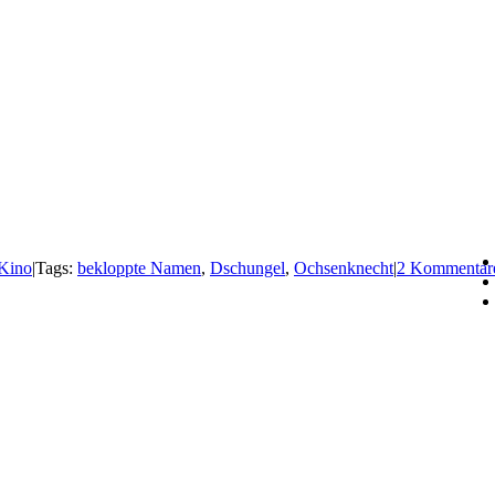
Kino
|
Tags:
bekloppte Namen
,
Dschungel
,
Ochsenknecht
|
2 Kommentar