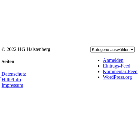
© 2022 HG Halstenberg
Facebook
Rss
Anmelden
Toggle
Seiten
Eintrags-Feed
Sliding
Kommentar-Feed
Bar
Datenschutz
e
WordPress.org
Area
Hilfe/Info
Impressum