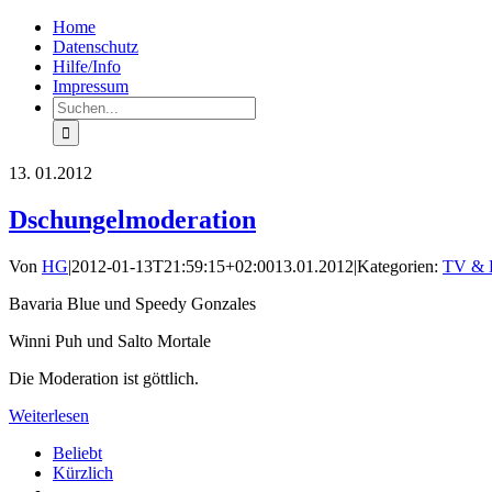
Zum
Facebook
Rss
Home
Inhalt
Datenschutz
springen
Hilfe/Info
Impressum
Suche
nach:
13.
01.2012
Dschungelmoderation
Von
HG
|
2012-01-13T21:59:15+02:00
13.01.2012
|
Kategorien:
TV & 
Bavaria Blue und Speedy Gonzales
Winni Puh und Salto Mortale
Die Moderation ist göttlich.
Weiterlesen
Beliebt
Kürzlich
Kommentare