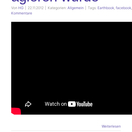
Von
HG
|
22.11.2012
|
Kategorien:
Allgemein
|
Tags:
Earthbook
,
facebook
Kommentare
Weiterlesen