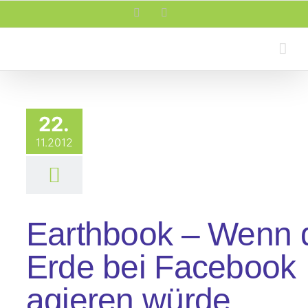
Zum
Facebook
Rss
Inhalt
springen
22.
11.2012
Earthbook – Wenn 
Erde bei Facebook
agieren würde