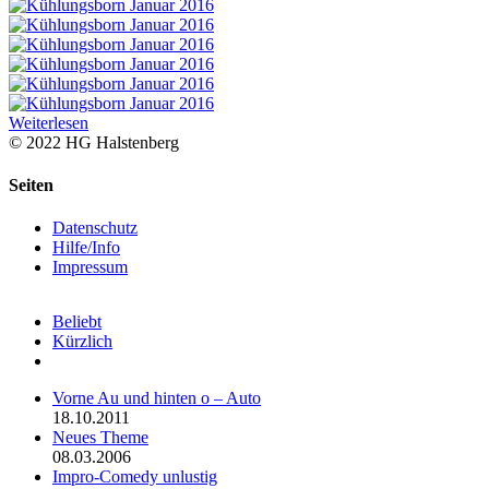
Weiterlesen
© 2022 HG Halstenberg
Facebook
Rss
Toggle
Seiten
Sliding
Bar
Datenschutz
Area
Hilfe/Info
Impressum
Beliebt
Kürzlich
Kommentare
Vorne Au und hinten o – Auto
18.10.2011
Neues Theme
08.03.2006
Impro-Comedy unlustig