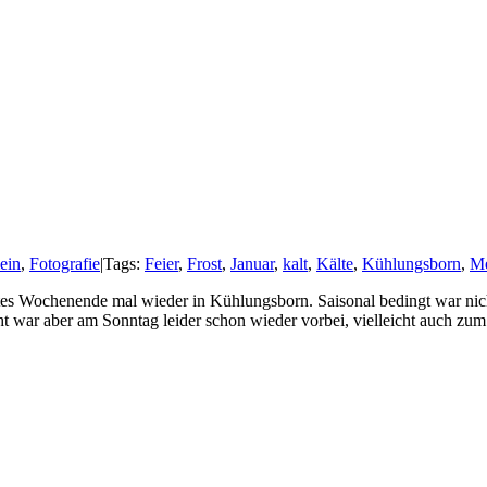
ein
,
Fotografie
|
Tags:
Feier
,
Frost
,
Januar
,
kalt
,
Kälte
,
Kühlungsborn
,
Me
rtes Wochenende mal wieder in Kühlungsborn. Saisonal bedingt war nicht 
ht war aber am Sonntag leider schon wieder vorbei, vielleicht auch z