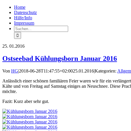
Zum
Facebook
Rss
Home
Inhalt
Datenschutz
springen
Hilfe/Info
Impressum
Suche
nach:
25.
01.2016
Ostseebad Kühlungsborn Januar 2016
Von
HG
|
2018-06-28T11:47:55+02:00
25.01.2016
|
Kategorien:
Allgem
Anlässlich einer schönen familiären Feier waren wir für ein verlänge
Kälte und von Freitag auf Samstag einiges an Neuschnee. Diese Prac
möchte.
Fazit: Kurz aber sehr gut.