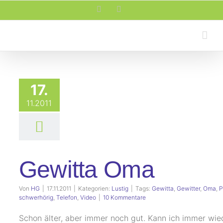
Zum
Facebook
Rss
Inhalt
springen
17.
11.2011
Gewitta Oma
Von
HG
|
17.11.2011
|
Kategorien:
Lustig
|
Tags:
Gewitta
,
Gewitter
,
Oma
,
P
schwerhörig
,
Telefon
,
Video
|
10 Kommentare
Schon älter, aber immer noch gut. Kann ich immer wie