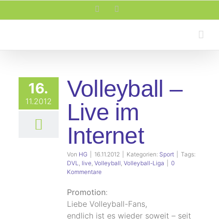
Zum
Facebook
Rss
Inhalt
springen
Volleyball –
16.
11.2012
Live im
Internet
Von
HG
|
16.11.2012
|
Kategorien:
Sport
|
Tags:
DVL
,
live
,
Volleyball
,
Volleyball-Liga
|
0
Kommentare
Promotion
:
Liebe Volleyball-Fans,
endlich ist es wieder soweit – seit