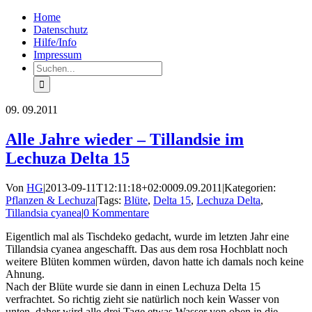
Zum
Facebook
Rss
Home
Inhalt
Datenschutz
springen
Hilfe/Info
Impressum
Suche
nach:
09.
09.2011
Alle Jahre wieder – Tillandsie im
Lechuza Delta 15
Von
HG
|
2013-09-11T12:11:18+02:00
09.09.2011
|
Kategorien:
Pflanzen & Lechuza
|
Tags:
Blüte
,
Delta 15
,
Lechuza Delta
,
Tillandsia cyanea
|
0 Kommentare
Eigentlich mal als Tischdeko gedacht, wurde im letzten Jahr eine
Tillandsia cyanea angeschafft. Das aus dem rosa Hochblatt noch
weitere Blüten kommen würden, davon hatte ich damals noch keine
Ahnung.
Nach der Blüte wurde sie dann in einen Lechuza Delta 15
verfrachtet. So richtig zieht sie natürlich noch kein Wasser von
unten, daher wird alle drei Tage etwas Wasser von oben in die