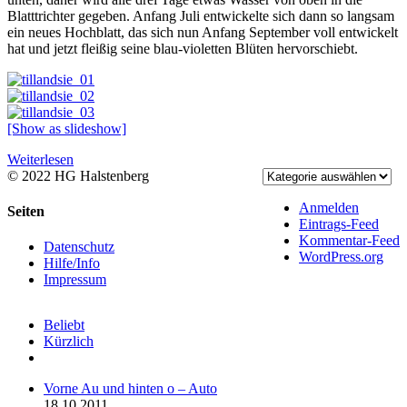
Blatttrichter gegeben. Anfang Juli entwickelte sich dann so langsam
ein neues Hochblatt, das sich nun Anfang September voll entwickelt
hat und jetzt fleißig seine blau-violetten Blüten hervorschiebt.
[Show as slideshow]
Weiterlesen
© 2022 HG Halstenberg
Facebook
Rss
Anmelden
Toggle
Seiten
Eintrags-Feed
Sliding
Kommentar-Feed
Bar
Datenschutz
WordPress.org
Area
Hilfe/Info
Impressum
Beliebt
Kürzlich
Kommentare
Vorne Au und hinten o – Auto
18.10.2011