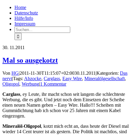
Zum
Facebook
Rss
Home
Inhalt
Datenschutz
springen
Hilfe/Info
Impressum
Suche
nach:
30.
11.2011
Mal so ausgekotzt
Von
HG
|
2011-11-30T11:15:07+02:00
30.11.2011
|
Kategorien:
Das
nervt
|
Tags:
Abzocke
,
Carglass
,
Easy Wire
,
Mineralölgesellschaft
,
Oligopol
,
Werbung
|
1 Kommentar
Carglass
, ey Leute, ihr macht schon seit langem die schlechteste
Werbung, die es gibt. Und jetzt noch dem Einsetzen der Scheibe
einen neuen Namen geben – Easy Wire. Hallo!!! Scheiben mit
Gummidichtung hab ich schon vor 25 Jahren mit einem Kabel
eingezogen.
Mineralöl-Oligopol
, kotzt mich echt an, dass heute der Diesel mal
wieder 14 Cent teurer ist als gestern. Die Politik ist machtlos, sind