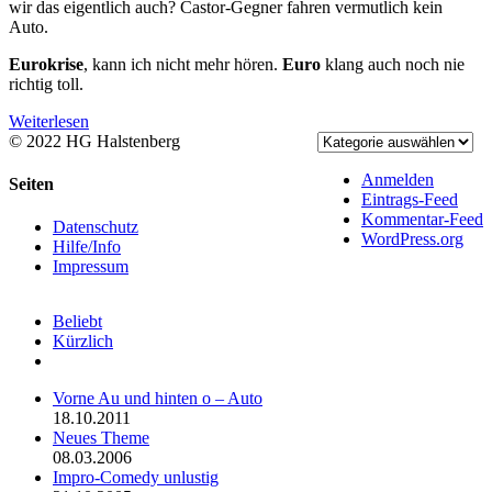
wir das eigentlich auch? Castor-Gegner fahren vermutlich kein
Auto.
Eurokrise
, kann ich nicht mehr hören.
Euro
klang auch noch nie
richtig toll.
Weiterlesen
© 2022 HG Halstenberg
Facebook
Rss
Anmelden
Toggle
Seiten
Eintrags-Feed
Sliding
Kommentar-Feed
Bar
Datenschutz
WordPress.org
Area
Hilfe/Info
Impressum
Beliebt
Kürzlich
Kommentare
Vorne Au und hinten o – Auto
18.10.2011
Neues Theme
08.03.2006
Impro-Comedy unlustig