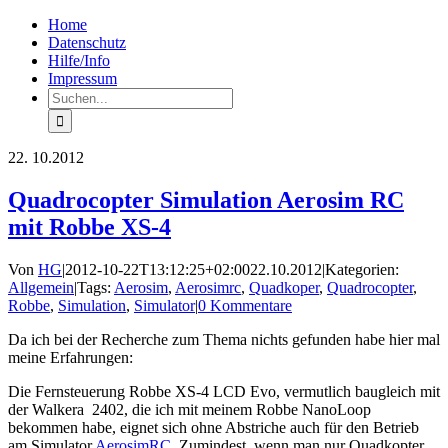
Zum
Facebook
Rss
Home
Inhalt
Datenschutz
springen
Hilfe/Info
Impressum
Suche
nach:
22.
10.2012
Quadrocopter Simulation Aerosim RC
mit Robbe XS-4
Von
HG
|
2012-10-22T13:12:25+02:00
22.10.2012
|
Kategorien:
Allgemein
|
Tags:
Aerosim
,
Aerosimrc
,
Quadkoper
,
Quadrocopter
,
Robbe
,
Simulation
,
Simulator
|
0 Kommentare
Da ich bei der Recherche zum Thema nichts gefunden habe hier mal
meine Erfahrungen:
Die Fernsteuerung Robbe XS-4 LCD Evo, vermutlich baugleich mit
der Walkera 2402, die ich mit meinem Robbe NanoLoop
bekommen habe, eignet sich ohne Abstriche auch für den Betrieb
am Simulator
AerosimRC
. Zumindest, wenn man nur Quadkopter