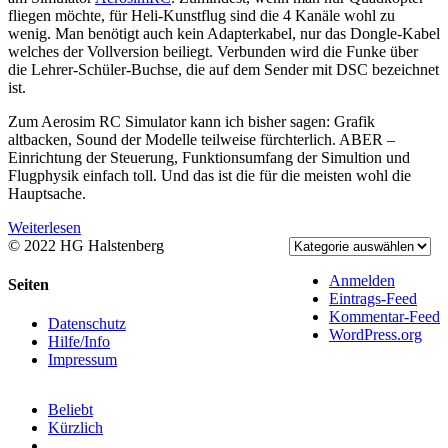
fliegen möchte, für Heli-Kunstflug sind die 4 Kanäle wohl zu
wenig. Man benötigt auch kein Adapterkabel, nur das Dongle-Kabel
welches der Vollversion beiliegt. Verbunden wird die Funke über
die Lehrer-Schüler-Buchse, die auf dem Sender mit DSC bezeichnet
ist.
Zum Aerosim RC Simulator kann ich bisher sagen: Grafik
altbacken, Sound der Modelle teilweise fürchterlich. ABER –
Einrichtung der Steuerung, Funktionsumfang der Simultion und
Flugphysik einfach toll. Und das ist die für die meisten wohl die
Hauptsache.
Weiterlesen
© 2022 HG Halstenberg
Facebook
Rss
Anmelden
Toggle
Seiten
Eintrags-Feed
Sliding
Kommentar-Feed
Bar
Datenschutz
WordPress.org
Area
Hilfe/Info
Impressum
Beliebt
Kürzlich
Kommentare