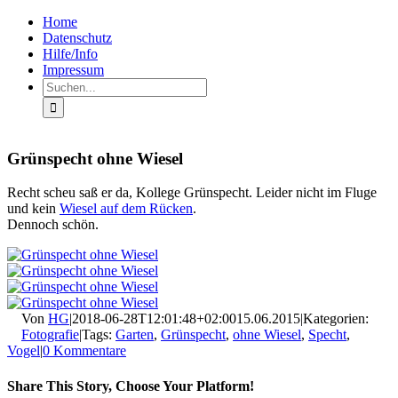
Zum
Facebook
Rss
Home
Inhalt
Datenschutz
springen
Hilfe/Info
Impressum
Suche
nach:
Grünspecht ohne Wiesel
Recht scheu saß er da, Kollege Grünspecht. Leider nicht im Fluge
und kein
Wiesel auf dem Rücken
.
Dennoch schön.
Von
HG
|
2018-06-28T12:01:48+02:00
15.06.2015
|
Kategorien:
Fotografie
|
Tags:
Garten
,
Grünspecht
,
ohne Wiesel
,
Specht
,
Vogel
|
0 Kommentare
Share This Story, Choose Your Platform!