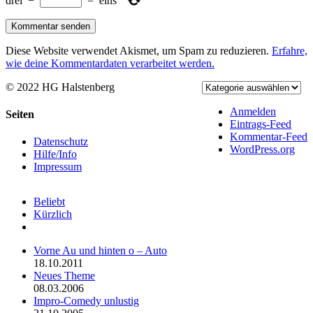
drei
−
=
eins
Diese Website verwendet Akismet, um Spam zu reduzieren.
Erfahre,
wie deine Kommentardaten verarbeitet werden.
© 2022 HG Halstenberg
Facebook
Rss
Anmelden
Toggle
Seiten
Eintrags-Feed
Sliding
Kommentar-Feed
Bar
Datenschutz
WordPress.org
Area
Hilfe/Info
Impressum
Beliebt
Kürzlich
Kommentare
Vorne Au und hinten o – Auto
18.10.2011
Neues Theme
08.03.2006
Impro-Comedy unlustig