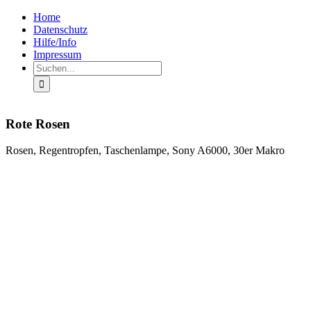
Zum
Facebook
Rss
Home
Inhalt
Datenschutz
springen
Hilfe/Info
Impressum
Suche
nach:
Rote Rosen
Rosen, Regentropfen, Taschenlampe, Sony A6000, 30er Makro