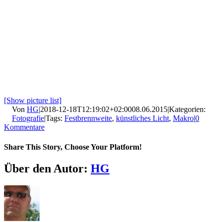
[Show picture list]
Von
HG
|
2018-12-18T12:19:02+02:00
08.06.2015
|
Kategorien:
Fotografie
|
Tags:
Festbrennweite
,
künstliches Licht
,
Makro
|
0
Kommentare
Share This Story, Choose Your Platform!
Facebook
X
LinkedIn
Pinterest
E-
Über den Autor:
HG
Mail