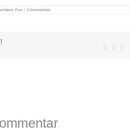
za News
,
Puro
|
0 Kommentare
!
Facebook
X
LinkedI
Pin
 Kommentar