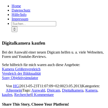
Zum
Facebook
Rss
Home
Inhalt
Datenschutz
springen
Hilfe/Info
Impressum
Suche
nach:
Digitalkamera kaufen
Bei der Auswahl einer neuen Digicam helfen u. a. viele Webseiten,
Foren und Youtube-Reviews.
Sehr hilfreich für mich waren auch diese Angebote:
Kamera Größenvergleich
Vergleich der Bildqualität
Sony Objektivsimulator
Von
HG
|
2013-05-23T11:07:09+02:00
23.05.2013
|
Kategorien:
Allgemein
|
Tags:
Auswahl
,
Digicam
,
Digitalkamera
,
Kamera
,
kaufen
,
Recherche
|
0 Kommentare
Share This Story, Choose Your Platform!