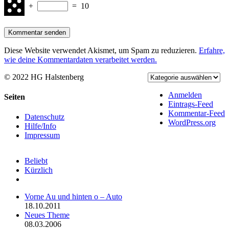
+
=
10
Diese Website verwendet Akismet, um Spam zu reduzieren.
Erfahre,
wie deine Kommentardaten verarbeitet werden.
© 2022 HG Halstenberg
Facebook
Rss
Anmelden
Toggle
Seiten
Eintrags-Feed
Sliding
Kommentar-Feed
Bar
Datenschutz
WordPress.org
Area
Hilfe/Info
Impressum
Beliebt
Kürzlich
Kommentare
Vorne Au und hinten o – Auto
18.10.2011
Neues Theme
08.03.2006