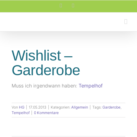
Zum
Facebook
Rss
Inhalt
springen
Wishlist –
Garderobe
Muss ich irgendwann haben:
Tempelhof
Von
HG
|
17.05.2013
|
Kategorien:
Allgemein
|
Tags:
Garderobe
,
Tempelhof
|
0 Kommentare