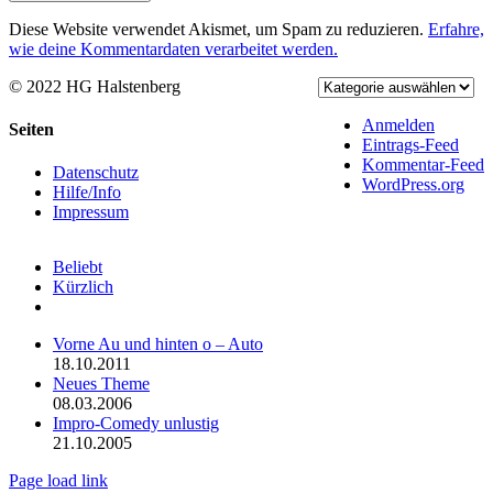
Diese Website verwendet Akismet, um Spam zu reduzieren.
Erfahre,
wie deine Kommentardaten verarbeitet werden.
© 2022 HG Halstenberg
Facebook
Rss
Anmelden
Toggle
Seiten
Eintrags-Feed
Sliding
Kommentar-Feed
Bar
Datenschutz
WordPress.org
Area
Hilfe/Info
Impressum
Beliebt
Kürzlich
Kommentare
Vorne Au und hinten o – Auto
18.10.2011
Neues Theme
08.03.2006
Impro-Comedy unlustig
21.10.2005
Page load link