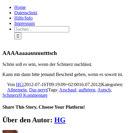
Zum
Facebook
Rss
Home
Inhalt
Datenschutz
springen
Hilfe/Info
Impressum
Suche
nach:
AAAAaaaauuuutttsch
Schön soll es sein, wenn der Schmerz nachlässt.
Kann mir dann bitte jemand Bescheid geben, wenn es soweit ist.
Von
HG
|
2012-07-16T09:19:09+02:00
16.07.2012
|
Kategorien:
Allgemein
,
Das nervt
|
Tags:
Arschauf
,
aufhören
,
Autsch
,
Schmerz
|
0 Kommentare
Share This Story, Choose Your Platform!
Facebook
X
LinkedIn
Pinterest
E-
Über den Autor:
HG
Mail