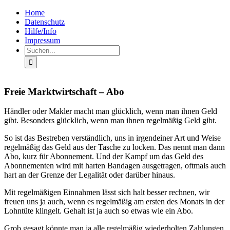
Zum
Facebook
Rss
Home
Inhalt
Datenschutz
springen
Hilfe/Info
Impressum
Suche
nach:
Freie Marktwirtschaft – Abo
Händler oder Makler macht man glücklich, wenn man ihnen Geld
gibt. Besonders glücklich, wenn man ihnen regelmäßig Geld gibt.
So ist das Bestreben verständlich, uns in irgendeiner Art und Weise
regelmäßig das Geld aus der Tasche zu locken. Das nennt man dann
Abo, kurz für Abonnement. Und der Kampf um das Geld des
Abonnementen wird mit harten Bandagen ausgetragen, oftmals auch
hart an der Grenze der Legalität oder darüber hinaus.
Mit regelmäßigen Einnahmen lässt sich halt besser rechnen, wir
freuen uns ja auch, wenn es regelmäßig am ersten des Monats in der
Lohntüte klingelt. Gehalt ist ja auch so etwas wie ein Abo.
Grob gesagt könnte man ja alle regelmäßig wiederholten Zahlungen