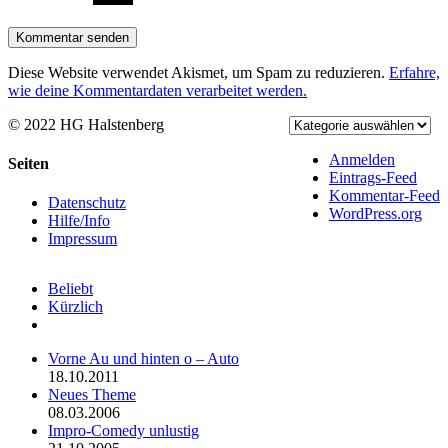
Diese Website verwendet Akismet, um Spam zu reduzieren.
Erfahre,
wie deine Kommentardaten verarbeitet werden.
© 2022 HG Halstenberg
Facebook
Rss
Anmelden
Toggle
Seiten
Eintrags-Feed
Sliding
Kommentar-Feed
Bar
Datenschutz
WordPress.org
Area
Hilfe/Info
Impressum
Beliebt
Kürzlich
Kommentare
Vorne Au und hinten o – Auto
18.10.2011
Neues Theme
08.03.2006
Impro-Comedy unlustig