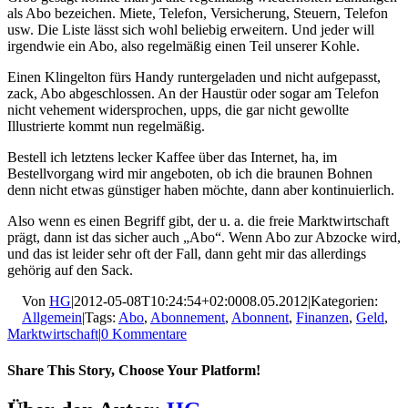
als Abo bezeichen. Miete, Telefon, Versicherung, Steuern, Telefon
usw. Die Liste lässt sich wohl beliebig erweitern. Und jeder will
irgendwie ein Abo, also regelmäßig einen Teil unserer Kohle.
Einen Klingelton fürs Handy runtergeladen und nicht aufgepasst,
zack, Abo abgeschlossen. An der Haustür oder sogar am Telefon
nicht vehement widersprochen, upps, die gar nicht gewollte
Illustrierte kommt nun regelmäßig.
Bestell ich letztens lecker Kaffee über das Internet, ha, im
Bestellvorgang wird mir angeboten, ob ich die braunen Bohnen
denn nicht etwas günstiger haben möchte, dann aber kontinuierlich.
Also wenn es einen Begriff gibt, der u. a. die freie Marktwirtschaft
prägt, dann ist das sicher auch „Abo“. Wenn Abo zur Abzocke wird,
und das ist leider sehr oft der Fall, dann geht mir das allerdings
gehörig auf den Sack.
Von
HG
|
2012-05-08T10:24:54+02:00
08.05.2012
|
Kategorien:
Allgemein
|
Tags:
Abo
,
Abonnement
,
Abonnent
,
Finanzen
,
Geld
,
Marktwirtschaft
|
0 Kommentare
Share This Story, Choose Your Platform!
Facebook
X
LinkedIn
Pinterest
E-