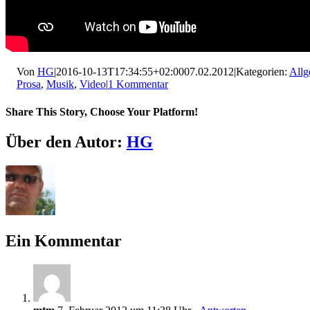
Von
HG
|
2016-10-13T17:34:55+02:00
07.02.2012
|
Kategorien:
Allg
Prosa
,
Musik
,
Video
|
1 Kommentar
Share This Story, Choose Your Platform!
Facebook
X
LinkedIn
Pinterest
E-
Über den Autor:
HG
Mail
Ein Kommentar