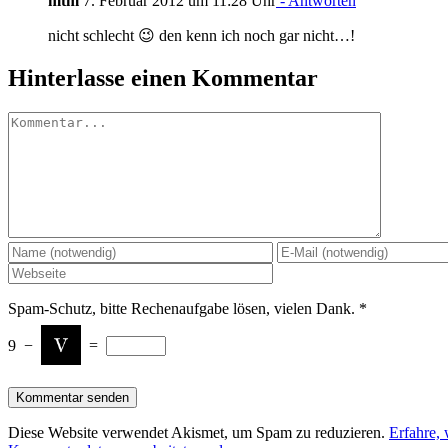
mtm
7. Februar 2012 um 11:28 Uhr
- Antworten
nicht schlecht 😉 den kenn ich noch gar nicht…!
Hinterlasse einen Kommentar
Kommentar
Spam-Schutz, bitte Rechenaufgabe lösen, vielen Dank.
*
9
−
=
Diese Website verwendet Akismet, um Spam zu reduzieren.
Erfahre, 