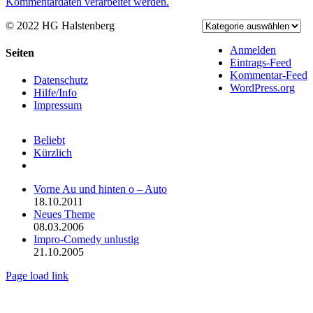
Kommentardaten verarbeitet werden.
© 2022 HG Halstenberg
Facebook
Rss
Anmelden
Toggle
Seiten
Eintrags-Feed
Sliding
Kommentar-Feed
Bar
Datenschutz
WordPress.org
Area
Hilfe/Info
Impressum
Beliebt
Kürzlich
Kommentare
Vorne Au und hinten o – Auto
18.10.2011
Neues Theme
08.03.2006
Impro-Comedy unlustig
21.10.2005
Page load link
Nach
oben