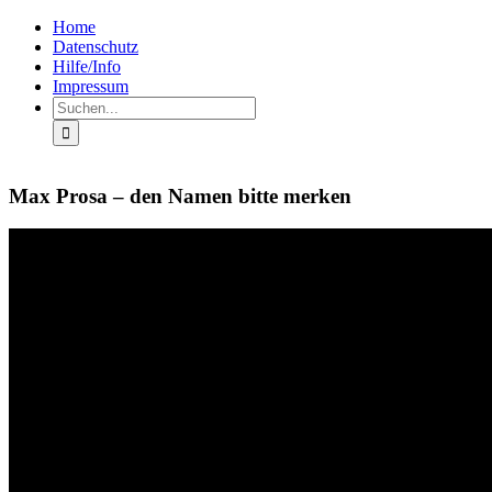
Zum
Facebook
Rss
Home
Inhalt
Datenschutz
springen
Hilfe/Info
Impressum
Suche
nach:
Max Prosa – den Namen bitte merken