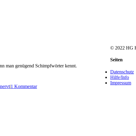
© 2022 HG H
Facebook
Rss
Toggle
Seiten
Sliding
wenn man genügend Schimpfwörter kennt.
Bar
Datenschutz
Area
Hilfe/Info
Impressum
nervt
|
1 Kommentar