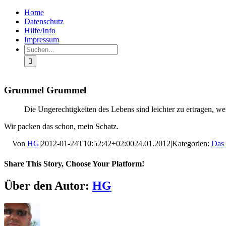
Zum
Facebook
Rss
Home
Inhalt
Datenschutz
springen
Hilfe/Info
Impressum
Suche
nach:
Grummel Grummel
Die Ungerechtigkeiten des Lebens sind leichter zu ertragen, 
Wir packen das schon, mein Schatz.
Von
HG
|
2012-01-24T10:52:42+02:00
24.01.2012
|
Kategorien:
Das 
Share This Story, Choose Your Platform!
Facebook
X
LinkedIn
Pinterest
E-
Über den Autor:
HG
Mail