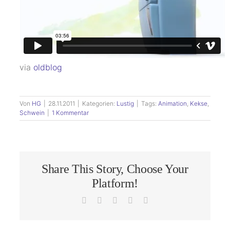
via
oldblog
Von
HG
|
28.11.2011
|
Kategorien:
Lustig
|
Tags:
Animation
,
Kekse
,
Schwein
|
1 Kommentar
Share This Story, Choose Your
Platform!
Facebook
X
LinkedIn
Pinterest
E-
Mail