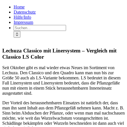
Zum
Facebook
Rss
Home
Inhalt
Datenschutz
springen
Hilfe/Info
Impressum
Suche
nach:
Lechuza Classico mit Linersystem – Vergleich mit
Classico LS Color
Seit Oktober gibt es mal wieder etwas Neues im Sortiment von
Lechuza. Den Classico und den Quadro kann man nun bis zur
Größe 50 auch als LS-Variante bekommen. LS bedeutet in diesem
Fall Linersystem und Linersystem bedeutet, dass die Pflanzgefäße
nun mit einem in einem Stück herausnehmbaren Inneneinsatz
ausgestattet sind.
Der Vorteil des herausnehmbaren Einsatzes ist natürlich der, dass
man ihn samt Inhalt aus dem Pflanzgefäß nehmen kann. Macht z. B.
Sinn beim Abduschen der Pflanze, oder wenn man mal nachschauen
möchte, wie weit das Wurzelwachstum vorangeschritten ist.
Schädlinge bekämpfen oder Wurzeln beschneiden ist dann auch viel