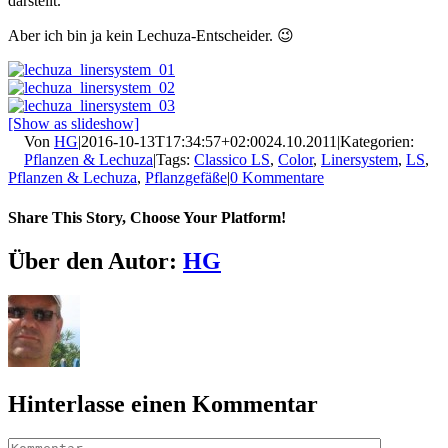
darstellt.
Aber ich bin ja kein Lechuza-Entscheider. 😉
[Show as slideshow]
Von
HG
|
2016-10-13T17:34:57+02:00
24.10.2011
|
Kategorien:
Pflanzen & Lechuza
|
Tags:
Classico LS
,
Color
,
Linersystem
,
LS
,
Pflanzen & Lechuza
,
Pflanzgefäße
|
0 Kommentare
Share This Story, Choose Your Platform!
Facebook
X
LinkedIn
Pinterest
E-
Über den Autor:
HG
Mail
Hinterlasse einen Kommentar
Kommentar