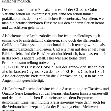
einfacher möglich.
Den herausnehmbaren Einsatz, den es bei der Classico Color
Variante schon als Jokereinsatz gibt, fand ich schon immer
praktikabler als den herkömmlichen Bodeneinsatz. Vor allem, wenn
man die herausnehmbaren Einsätze aus den anderen Serien kennt
und zu schätzen gelernt hat.
Als bekennender Lechuzaholic möchte ich hier allerdings auch
einmal die Preisgestaltung kritisieren, sind doch die glänzenden
Gefäße mit Linersystem nun nochmal deutlich teuer geworden als
ihre nicht glänzenden Kollegen. Und wie man auf den angefügten
Bildern sieht, sind die Einsätze absolut identisch, bzw. passen auch
in das jeweils andere Gefäß. Hier war also keine teure
Produktionsumstellung notwendig.
11,95 EUR des Classico Color 21 aus der Trend-Serie stehen hier
also im krassen Gegensatz zu den 23,95 EUR des Classico LS 21.
Also der doppelte Preis nur für die Glanzlackierung ist in meinen
Augen nicht gerechtfertigt.
Als Lechuza-Entscheider hätte ich die Ausstattung der Classico- und
Quadro-Serie komplett auf den herausnehmbaren Einsatz umgestellt
und den herkömmlichen Bodeneinsatz aus dem Programm
genommen. Eine geringfügige Preissteigerung wäre dann auch für
die Verbraucher akzeptabel, da der Einsatz ja einen Mehrwert