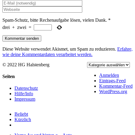
Spam-Schutz, bitte Rechenaufgabe lösen, vielen Dank.
*
drei
+
zwei
=
Diese Website verwendet Akismet, um Spam zu reduzieren.
Erfahre,
wie deine Kommentardaten verarbeitet werden.
© 2022 HG Halstenberg
Facebook
Rss
Anmelden
Toggle
Seiten
Eintrags-Feed
Sliding
Kommentar-Feed
Bar
Datenschutz
WordPress.org
Area
Hilfe/Info
Impressum
Beliebt
Kürzlich
Kommentare