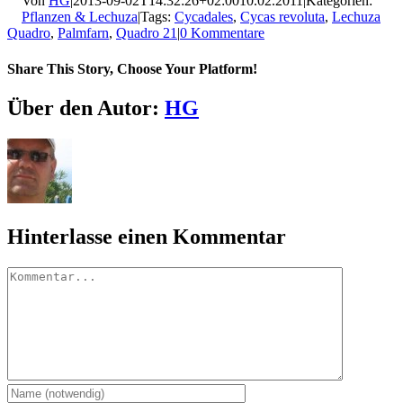
Von
HG
|
2013-09-02T14:32:26+02:00
10.02.2011
|
Kategorien:
Pflanzen & Lechuza
|
Tags:
Cycadales
,
Cycas revoluta
,
Lechuza
Quadro
,
Palmfarn
,
Quadro 21
|
0 Kommentare
Share This Story, Choose Your Platform!
Facebook
X
LinkedIn
Pinterest
E-
Über den Autor:
HG
Mail
Hinterlasse einen Kommentar
Kommentar