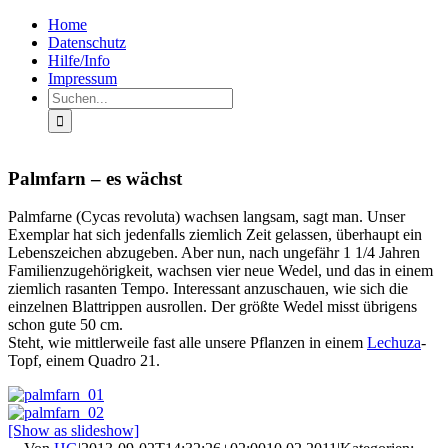
Zum
Facebook
Rss
Home
Inhalt
Datenschutz
springen
Hilfe/Info
Impressum
Suche
nach:
Palmfarn – es wächst
Palmfarne (Cycas revoluta) wachsen langsam, sagt man. Unser
Exemplar hat sich jedenfalls ziemlich Zeit gelassen, überhaupt ein
Lebenszeichen abzugeben. Aber nun, nach ungefähr 1 1/4 Jahren
Familienzugehörigkeit, wachsen vier neue Wedel, und das in einem
ziemlich rasanten Tempo. Interessant anzuschauen, wie sich die
einzelnen Blattrippen ausrollen. Der größte Wedel misst übrigens
schon gute 50 cm.
Steht, wie mittlerweile fast alle unsere Pflanzen in einem
Lechuza
-
Topf, einem Quadro 21.
[Show as slideshow]