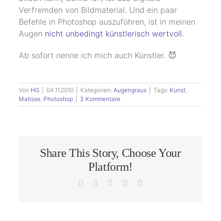
Verfremden von Bildmaterial. Und ein paar
Befehle in Photoshop auszuführen, ist in meinen
Augen
nicht unbedingt künstlerisch wertvoll
.
Ab sofort nenne ich mich auch Künstler. 😈
Von
HG
|
04.11.2010
|
Kategorien:
Augengraus
|
Tags:
Kunst
,
Matisse
,
Photoshop
|
3 Kommentare
Share This Story, Choose Your
Platform!
Facebook
X
LinkedIn
Pinterest
E-
Mail