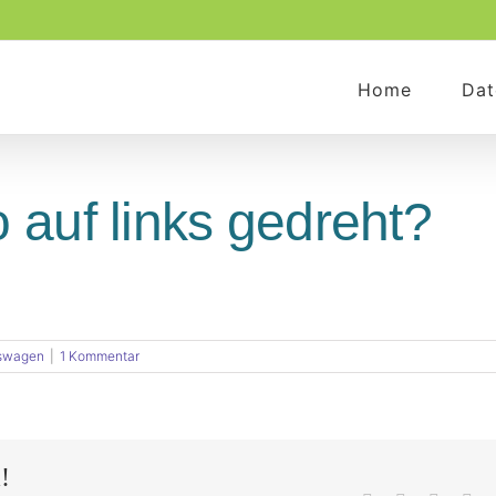
Home
Dat
 auf links gedreht?
swagen
|
1 Kommentar
!