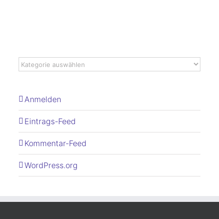
Anmelden
Eintrags-Feed
Kommentar-Feed
WordPress.org