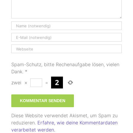
Spam-Schutz, bitte Rechenaufgabe lösen, vielen
Dank.
*
zwei
×
=
Diese Website verwendet Akismet, um Spam zu
reduzieren.
Erfahre, wie deine Kommentardaten
verarbeitet werden.