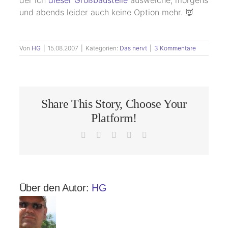
der ich
dieser Großbaustelle
ausweiche, morgens
und abends leider auch keine Option mehr. 👿
Von
HG
|
15.08.2007
|
Kategorien:
Das nervt
|
3 Kommentare
Share This Story, Choose Your
Platform!
Facebook
X
LinkedIn
Pinterest
E-
Mail
Über den Autor:
HG