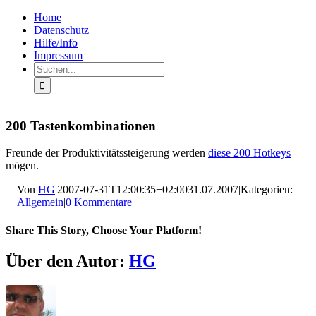
Zum
Facebook
Rss
Home
Inhalt
Datenschutz
springen
Hilfe/Info
Impressum
Suche
nach:
200 Tastenkombinationen
Freunde der Produktivitätssteigerung werden
diese 200 Hotkeys
mögen.
Von
HG
|
2007-07-31T12:00:35+02:00
31.07.2007
|
Kategorien:
Allgemein
|
0 Kommentare
Share This Story, Choose Your Platform!
Facebook
X
LinkedIn
Pinterest
E-
Über den Autor:
HG
Mail