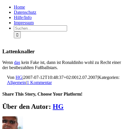
Zum
Facebook
Rss
Home
Inhalt
Datenschutz
springen
Hilfe/Info
Impressum
Suche
nach:
Lattenknaller
Wenn
das
kein Fake ist, dann ist Ronaldinho wohl zu Recht einer
der bestbezahlten Fußballstars.
Von
HG
|
2007-07-12T10:48:37+02:00
12.07.2007
|
Kategorien:
Allgemein
|
1 Kommentar
Share This Story, Choose Your Platform!
Facebook
X
LinkedIn
Pinterest
E-
Über den Autor:
HG
Mail