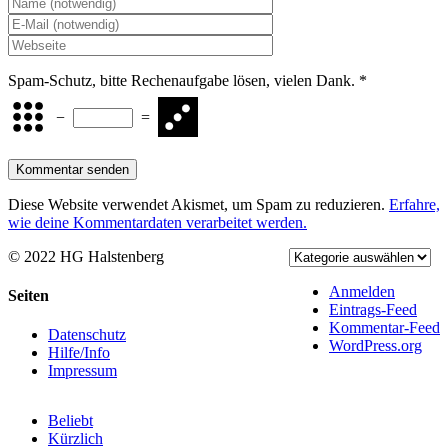
Spam-Schutz, bitte Rechenaufgabe lösen, vielen Dank.
*
−
=
Diese Website verwendet Akismet, um Spam zu reduzieren.
Erfahre,
wie deine Kommentardaten verarbeitet werden.
© 2022 HG Halstenberg
Facebook
Rss
Anmelden
Toggle
Seiten
Eintrags-Feed
Sliding
Kommentar-Feed
Bar
Datenschutz
WordPress.org
Area
Hilfe/Info
Impressum
Beliebt
Kürzlich