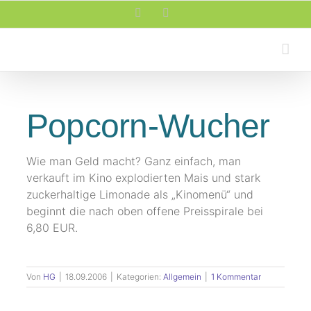
Zum
Facebook
Rss
Inhalt
springen
Popcorn-Wucher
Wie man Geld macht? Ganz einfach, man
verkauft im Kino explodierten Mais und stark
zuckerhaltige Limonade als „Kinomenü“ und
beginnt die nach oben offene Preisspirale bei
6,80 EUR.
Von
HG
|
18.09.2006
|
Kategorien:
Allgemein
|
1 Kommentar