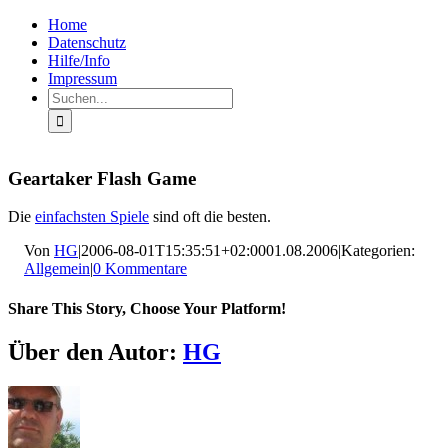
Zum
Facebook
Rss
Home
Inhalt
Datenschutz
springen
Hilfe/Info
Impressum
Suche
nach:
Geartaker Flash Game
Die
einfachsten Spiele
sind oft die besten.
Von
HG
|
2006-08-01T15:35:51+02:00
01.08.2006
|
Kategorien:
Allgemein
|
0 Kommentare
Share This Story, Choose Your Platform!
Facebook
X
LinkedIn
Pinterest
E-
Über den Autor:
HG
Mail