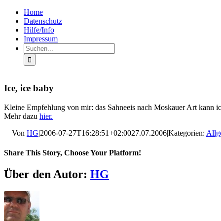
Zum
Facebook
Rss
Home
Inhalt
Datenschutz
springen
Hilfe/Info
Impressum
Suche
nach:
Ice, ice baby
Kleine Empfehlung von mir: das Sahneeis nach Moskauer Art kann ich
Mehr dazu
hier.
Von
HG
|
2006-07-27T16:28:51+02:00
27.07.2006
|
Kategorien:
Allg
Share This Story, Choose Your Platform!
Facebook
X
LinkedIn
Pinterest
E-
Über den Autor:
HG
Mail