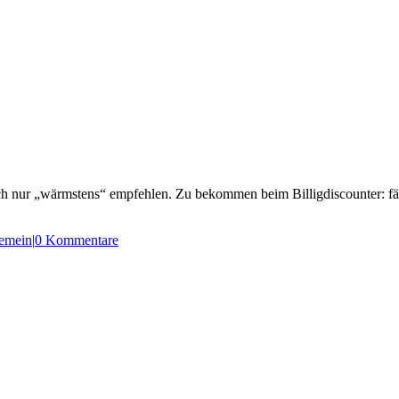
 nur „wärmstens“ empfehlen. Zu bekommen beim Billigdiscounter: fäng
emein
|
0 Kommentare