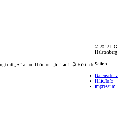
© 2022 HG
Halstenberg
Facebook
Rss
Toggle
Seiten
t mit „A“ an und hört mit „ldi“ auf. 😉 Köstlich!
Sliding
Bar
Datenschutz
Area
Hilfe/Info
Impressum