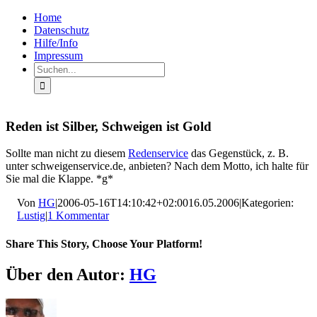
Zum
Facebook
Rss
Home
Inhalt
Datenschutz
springen
Hilfe/Info
Impressum
Suche
nach:
Reden ist Silber, Schweigen ist Gold
Sollte man nicht zu diesem
Redenservice
das Gegenstück, z. B.
unter schweigenservice.de, anbieten? Nach dem Motto, ich halte für
Sie mal die Klappe. *g*
Von
HG
|
2006-05-16T14:10:42+02:00
16.05.2006
|
Kategorien:
Lustig
|
1 Kommentar
Share This Story, Choose Your Platform!
Facebook
X
LinkedIn
Pinterest
E-
Über den Autor:
HG
Mail