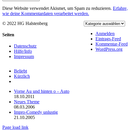
Diese Website verwendet Akismet, um Spam zu reduzieren.
Erfahre,
wie deine Kommentardaten verarbeitet werden.
© 2022 HG Halstenberg
Facebook
Rss
Anmelden
Toggle
Seiten
Eintrags-Feed
Sliding
Kommentar-Feed
Bar
Datenschutz
WordPress.org
Area
Hilfe/Info
Impressum
Beliebt
Kürzlich
Kommentare
Vorne Au und hinten o – Auto
18.10.2011
Neues Theme
08.03.2006
Impro-Comedy unlustig
21.10.2005
Page load link