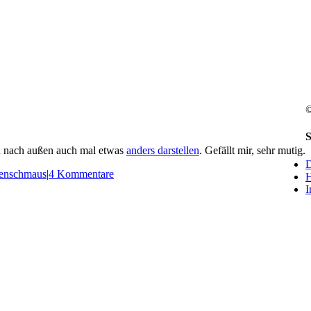
©
F
R
T
S
S
ch nach außen auch mal etwas
anders darstellen
. Gefällt mir, sehr mutig.
B
D
A
enschmaus
|
4 Kommentare
H
I