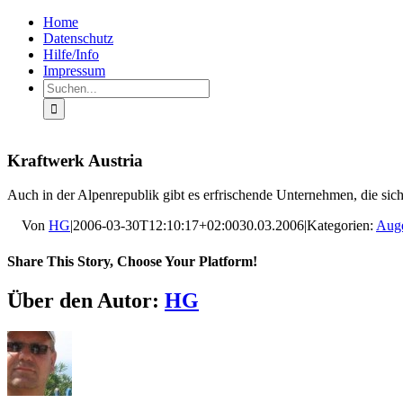
Zum
Facebook
Rss
Home
Inhalt
Datenschutz
springen
Hilfe/Info
Impressum
Suche
nach:
Kraftwerk Austria
Auch in der Alpenrepublik gibt es erfrischende Unternehmen, die si
Von
HG
|
2006-03-30T12:10:17+02:00
30.03.2006
|
Kategorien:
Aug
Share This Story, Choose Your Platform!
Facebook
X
LinkedIn
Pinterest
E-
Über den Autor:
HG
Mail