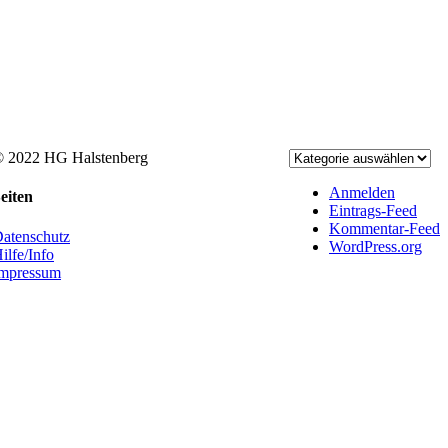
 2022 HG Halstenberg
acebook
ss
Anmelden
oggle
eiten
Eintrags-Feed
liding
Kommentar-Feed
ar
atenschutz
WordPress.org
rea
ilfe/Info
mpressum