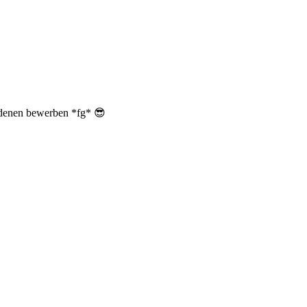
i denen bewerben *fg* 😎