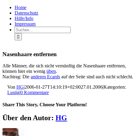
Zum
Facebook
Rss
Home
Inhalt
Datenschutz
springen
Hilfe/Info
Impressum
Suche
nach:
Nasenhaare entfernen
Alle Männer, die sich nicht vernünftig die Nasenhaare entfernen,
können hier ein wenig
üben
.
Nachtrag: Die
anderen Ecards
auf der Seite sind auch nicht schlecht.
Von
HG
|
2006-01-27T14:10:19+02:00
27.01.2006
|
Kategorien:
Lustig
|
0 Kommentare
Share This Story, Choose Your Platform!
Facebook
X
LinkedIn
Pinterest
E-
Über den Autor:
HG
Mail